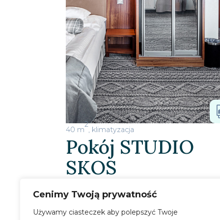
2
40 m
, klimatyzacja
Pokój STUDIO
SKOS
Cenimy Twoją prywatność
Pokój składa się z sypialni z łożem 140
200 cm połączonej z częścią dzienną,
Używamy ciasteczek aby polepszyć Twoje