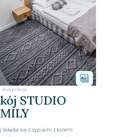

, dwa pokoje
kój STUDIO
AMILY
 składa się z sypialni z łożem