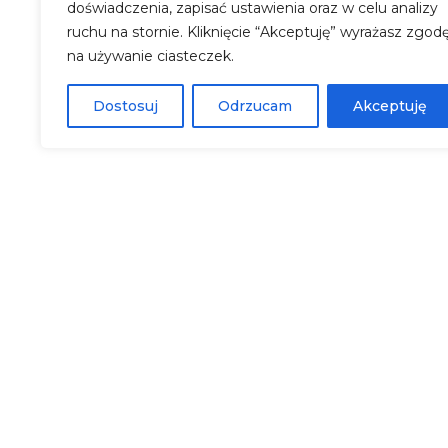
której znajduje się sofa 140 x 200 cm,
doświadczenia, zapisać ustawienia oraz w celu analizy
ruchu na stornie. Kliknięcie “Akceptuję” wyrażasz zgod
łazienki. W pokoju także dodatkowa
na używanie ciasteczek.
sypialnia dla dzieci, z dwoma łóżkami
200 cm.
Dostosuj
Odrzucam
Akceptuję
zobacz także inne pokoje