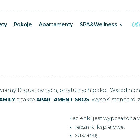
ety
Pokoje
Apartamenty
SPA&Wellness
awiamy 10 gustownych, przytulnych pokoi. Wśród nic
AMILY
a także
APARTAMENT SKOS
. Wysoki standard,
Łazienki jest wyposażona 
ręczniki kąpielowe,
suszarkę,