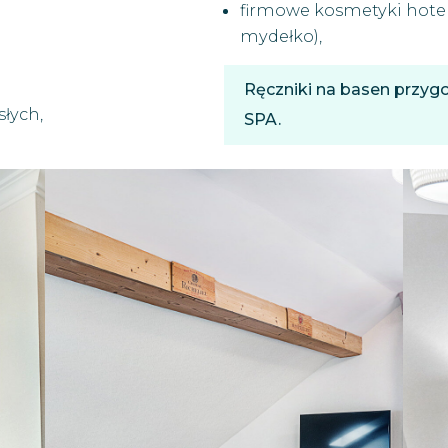
firmowe kosmetyki hotel
mydełko),
Ręczniki na basen przyg
słych,
SPA.