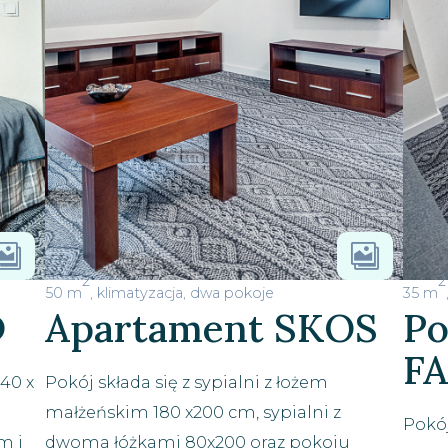


2
2
50 m
, klimatyzacja, dwa pokoje
35 m
D
Apartament SKOS
Po
F
140 x
Pokój składa się z sypialni z łożem
małżeńskim 180 x200 cm, sypialni z
Pokój
cm i
dwoma łóżkami 80x200 oraz pokoju