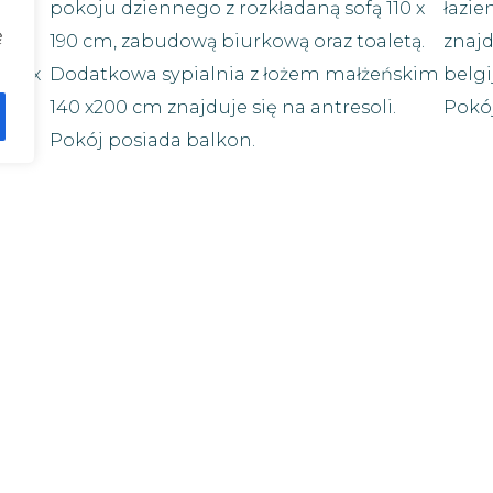
pokoju dziennego z rozkładaną sofą 110 x
łazie
ę
190 cm, zabudową biurkową oraz toaletą.
znaj
 80 x
Dodatkowa sypialnia z łożem małżeńskim
belgi
140 x200 cm znajduje się na antresoli.
Pokój
Pokój posiada balkon.