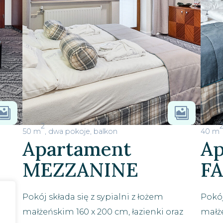


2
50 m
, dwa pokoje, balkon
40 m
Apartament
Ap
MEZZANINE
F
 x
Pokój składa się z sypialni z łożem
Pokój
 w
małżeńskim 160 x 200 cm, łazienki oraz
małże