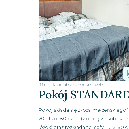
2
18 m
, łoże lub 2 łóżka oraz sofa
Pokój STANDAR
Pokój składa się z łoża małżeńskiego 
200 lub 180 x 200 (z opcją 2 osobnych
łóżek) oraz rozkładanej sofy 110 x 190 