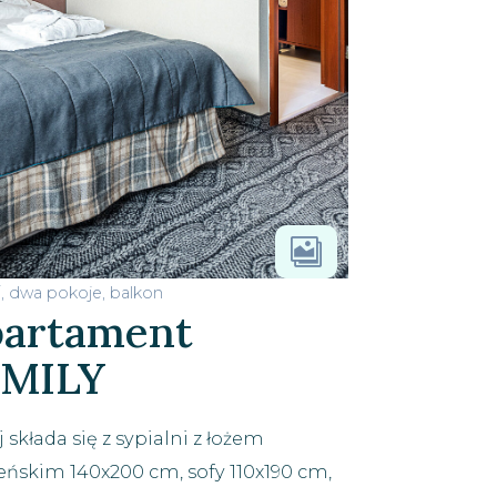

2
, dwa pokoje, balkon
artament
AMILY
 składa się z sypialni z łożem
ńskim 140x200 cm, sofy 110x190 cm,