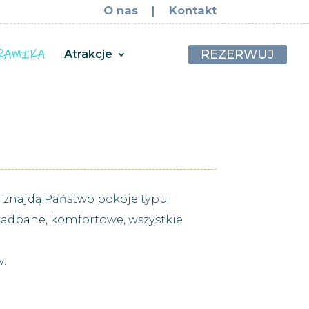
O nas
|
Kontakt
REZERWUJ
Atrakcje
h znajdą Państwo pokoje typu
 zadbane, komfortowe, wszystkie
w: