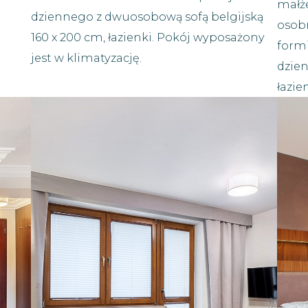
małż
dziennego z dwuosobową sofą belgijską
osob
160 x 200 cm, łazienki. Pokój wyposażony
formi
jest w klimatyzację.
dzien
łazien