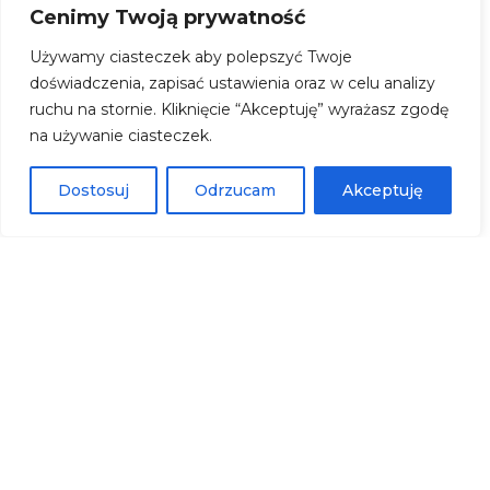
Cenimy Twoją prywatność
Używamy ciasteczek aby polepszyć Twoje
doświadczenia, zapisać ustawienia oraz w celu analizy
ruchu na stornie. Kliknięcie “Akceptuję” wyrażasz zgodę
na używanie ciasteczek.
Dostosuj
Odrzucam
Akceptuję
POKOJE I APARTAMENTY
10 gustownych, przytulnych pokoi. Wśród nich
znajdą Państwo pokoje typu STANDARD, STUDIO
SKOS, STUDIO FAMILY a także APARTAMENT