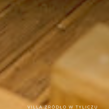
VILLA ŹRÓDŁO W TYLICZU