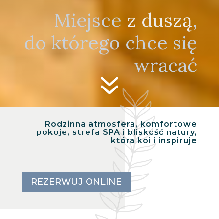
Miejsce
z duszą
,
do którego chce się
wracać
7
Rodzinna atmosfera, komfortowe
pokoje, strefa SPA i bliskość natury,
która koi i inspiruje
REZERWUJ ONLINE