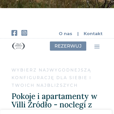


O nas
|
Kontakt
REZERWUJ
WYBIERZ NAJWYGODNEJSZĄ
KONFIGURACJĘ DLA SIEBIE I
TWOICH NAJBLIŻSZYCH
Pokoje i apartamenty w
Villi Źródło - noclegi z
basenem w Tyliczu